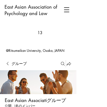
East Asian Association of
Psychology and Law
13
@Ritsumeikan University, Osaka, JAPAN
グループ
East Asian Associatiグループ
公開
·
1名のメンバー