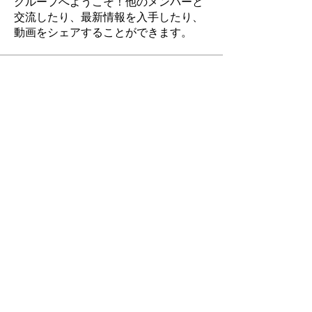
グループへようこそ！他のメンバーと
交流したり、最新情報を入手したり、
動画をシェアすることができます。
メンバー
宏輔 若林
フォロー
すべてのメンバーを表示（1名）
Contact Us
If you have any questions or need further
information, please feel free to contact us:
13th East Asian Association of Psychology and
Law Committee
【
eaapl2024@gmail.com
】